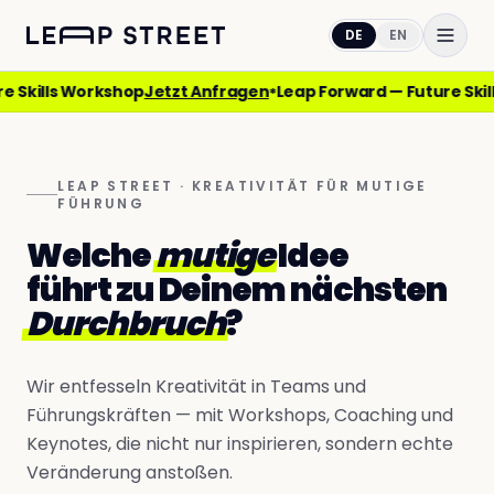
DE
EN
Skills Workshop
Jetzt Anfragen
Leap Forward — Future Skill
*
Vision
Services
LEAP STREET · KREATIVITÄT FÜR MUTIGE
FÜHRUNG
Über mich
Welche
mutige
Idee
führt zu Deinem nächsten
Kontakt
Durchbruch
?
Kreativitäts-Check
Wir entfesseln Kreativität in Teams und
Führungskräften — mit Workshops, Coaching und
Los geht's
DE
EN
Keynotes, die nicht nur inspirieren, sondern echte
Veränderung anstoßen.