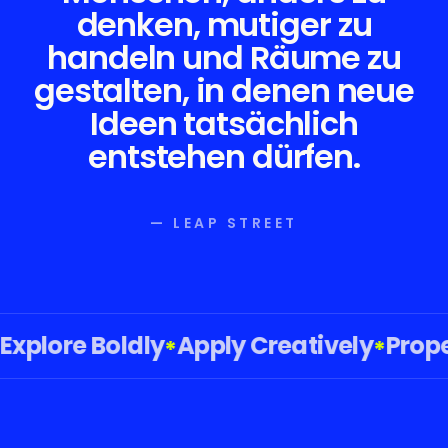
denken, mutiger zu
handeln und Räume zu
gestalten, in denen neue
Ideen tatsächlich
entstehen dürfen.
— LEAP STREET
xplore Boldly
Apply Creatively
Propel
*
*