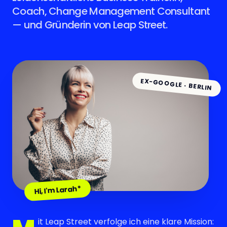
Coach, Change Management Consultant
— und Gründerin von Leap Street.
EX-GOOGLE · BERLIN
Hi, I'm Larah*
it Leap Street verfolge ich eine klare Mission: